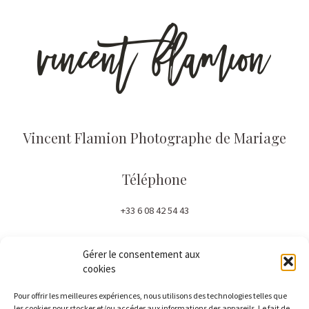
Vincent Flamion Photographe de Mariage
Téléphone
+33 6 08 42 54 43
Email
Gérer le consentement aux
cookies
contact@flamion.com
Pour offrir les meilleures expériences, nous utilisons des technologies telles que
les cookies pour stocker et/ou accéder aux informations des appareils. Le fait de