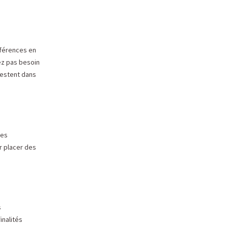
éférences en
vez pas besoin
restent dans
ies
r placer des
s
inalités