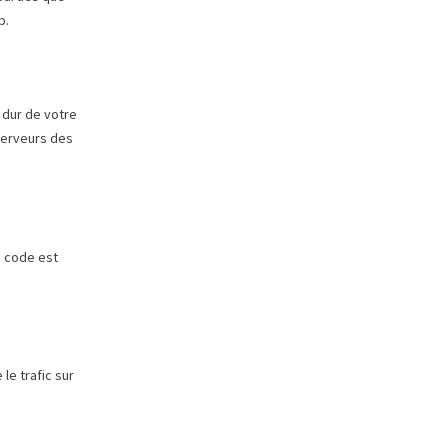
b.
 dur de votre
serveurs des
e code est
le trafic sur