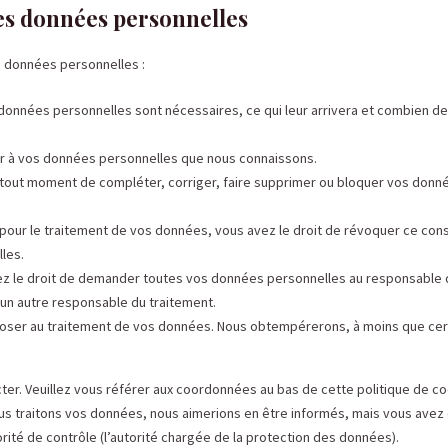
les données personnelles
s données personnelles :
 données personnelles sont nécessaires, ce qui leur arrivera et combien d
der à vos données personnelles que nous connaissons.
t à tout moment de compléter, corriger, faire supprimer ou bloquer vos donn
our le traitement de vos données, vous avez le droit de révoquer ce co
les.
vez le droit de demander toutes vos données personnelles au responsable 
à un autre responsable du traitement.
poser au traitement de vos données. Nous obtempérerons, à moins que cer
cter. Veuillez vous référer aux coordonnées au bas de cette politique de co
ous traitons vos données, nous aimerions en être informés, mais vous avez
rité de contrôle (l’autorité chargée de la protection des données).