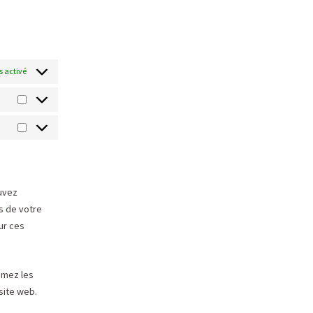
s activé
uvez
s de votre
ur ces
imez les
site web.