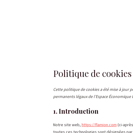
Aller
au
contenu
Politique de cookies
Cette politique de cookies a été mise à jour po
permanents légaux de l’Espace Économique Eu
1. Introduction
Notre site web,
https://flamion.com
(ci-après
toutes ces technologies sont désignées par 