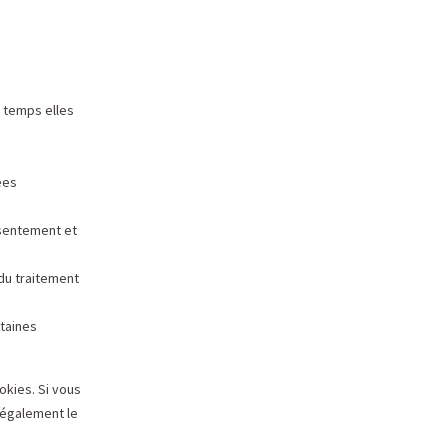
e temps elles
ées
nsentement et
du traitement
taines
okies. Si vous
 également le