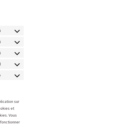
i
i
i
l
e
lication sur
ookies et
kies. Vous
 fonctionner